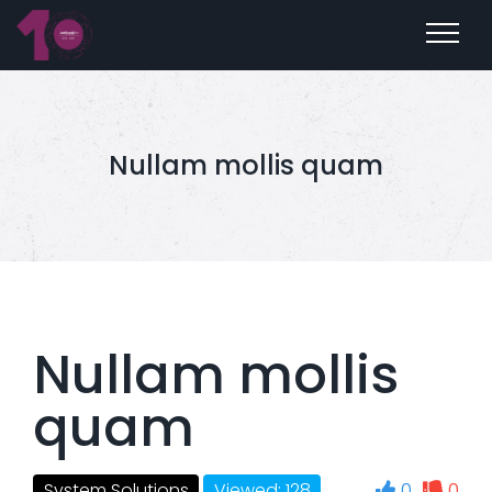
Nullam mollis quam
Nullam mollis
quam
0
0
System Solutions
Viewed: 128